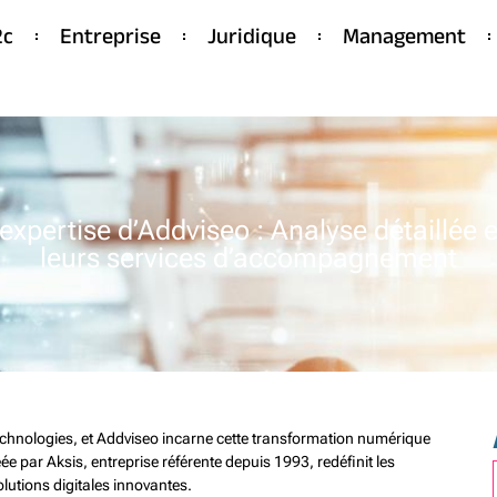
2c
Entreprise
Juridique
Management
expertise d’Addviseo : Analyse détaillée e
leurs services d’accompagnement
chnologies, et Addviseo incarne cette transformation numérique
e par Aksis, entreprise référente depuis 1993, redéfinit les
utions digitales innovantes.