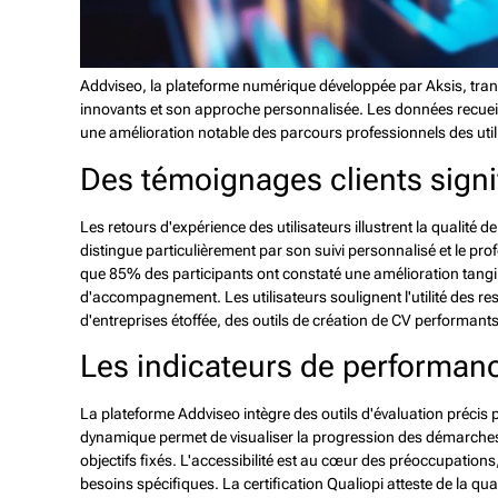
Addviseo, la plateforme numérique développée par Aksis, tra
innovants et son approche personnalisée. Les données recueill
une amélioration notable des parcours professionnels des util
Des témoignages clients signif
Les retours d'expérience des utilisateurs illustrent la quali
distingue particulièrement par son suivi personnalisé et le p
que 85% des participants ont constaté une amélioration tangibl
d'accompagnement. Les utilisateurs soulignent l'utilité des r
d'entreprises étoffée, des outils de création de CV performan
Les indicateurs de performan
La plateforme Addviseo intègre des outils d'évaluation précis p
dynamique permet de visualiser la progression des démarche
objectifs fixés. L'accessibilité est au cœur des préoccupations
besoins spécifiques. La certification Qualiopi atteste de la qu